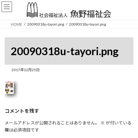
コ
ナ
ン
ビ
テ
ゲ
ン
ー
HOME
20090318u-tayori.png
20090318u-tayori.png
ツ
シ
へ
ョ
ス
ン
キ
に
20090318u-tayori.png
ッ
移
プ
動
2017年12月25日
コメントを残す
メールアドレスが公開されることはありません。
※
が付いている
欄は必須項目です