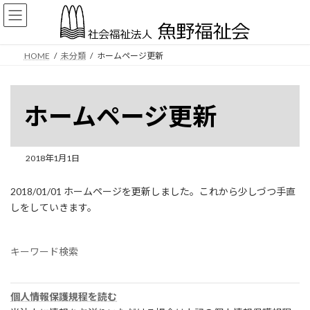
コ
ナ
ン
ビ
テ
ゲ
ン
ー
HOME
未分類
ホームページ更新
ツ
シ
へ
ョ
ス
ン
キ
に
ホームページ更新
ッ
移
プ
動
2018年1月1日
2018/01/01 ホームページを更新しました。これから少しづつ手直
しをしていきます。
キーワード検索
個人情報保護規程を読む