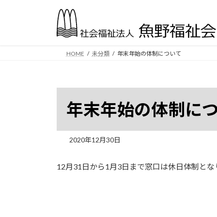
コ
ナ
ン
ビ
テ
ゲ
ン
ー
ツ
シ
HOME
未分類
年末年始の体制について
へ
ョ
ス
ン
キ
に
ッ
移
年末年始の体制に
プ
動
2020年12月30日
12月31日から1月3日まで窓口は休日体制と