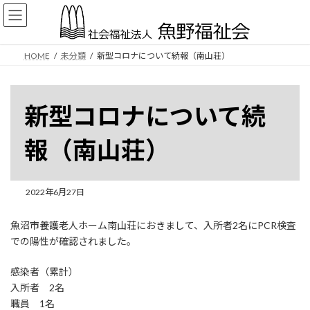
コ
ナ
ン
ビ
テ
ゲ
ン
ー
HOME
未分類
新型コロナについて続報（南山荘）
ツ
シ
へ
ョ
ス
ン
キ
に
新型コロナについて続
ッ
移
プ
動
報（南山荘）
2022年6月27日
魚沼市養護老人ホーム南山荘におきまして、入所者2名にPCR検査
での陽性が確認されました。
感染者（累計）
入所者 2名
職員 1名