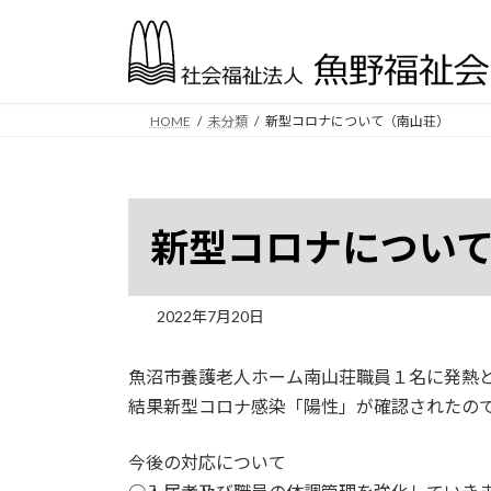
コ
ナ
ン
ビ
テ
ゲ
ン
ー
ツ
シ
HOME
未分類
新型コロナについて（南山荘）
へ
ョ
ス
ン
キ
に
ッ
移
新型コロナについ
プ
動
2022年7月20日
魚沼市養護老人ホーム南山荘職員１名に発熱と
結果新型コロナ感染「陽性」が確認されたの
今後の対応について