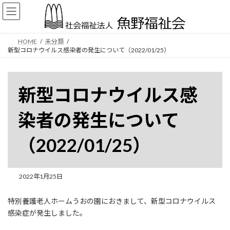
コ
ナ
ン
ビ
テ
ゲ
ン
ー
HOME
未分類
ツ
シ
新型コロナウイルス感染者の発生について（2022/01/25）
へ
ョ
ス
ン
キ
に
ッ
移
新型コロナウイルス感
プ
動
染者の発生について
（2022/01/25）
2022年1月25日
特別養護老人ホームうおの園におきまして、新型コロナウイルス
感染症が発生しました。