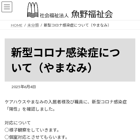
コ
ナ
ン
ビ
テ
ゲ
ン
ー
HOME
未分類
新型コロナ感染症について（やまなみ）
ツ
シ
へ
ョ
ス
ン
キ
に
新型コロナ感染症につ
ッ
移
プ
動
いて（やまなみ）
2025年6月4日
ケアハウスやまなみの入居者様及び職員に、新型コロナ感染症
「陽性」を確認しました。
対応について
○様子観察をしていきます。
○個室対応とさせてもらいます。