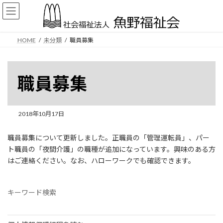
コ
ナ
ン
ビ
テ
ゲ
ン
ー
HOME
未分類
職員募集
ツ
シ
へ
ョ
ス
ン
キ
に
職員募集
ッ
移
プ
動
2018年10月17日
職員募集について更新しました。正職員の「管理運転員」、パー
ト職員の「夜間介護」の職種が追加になっています。興味のある方
はご連絡ください。なお、ハローワークでも確認できます。
キーワード検索