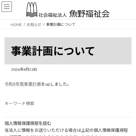
コ
ナ
ン
ビ
テ
ゲ
ン
ー
HOME
お知らせ
事業計画について
ツ
シ
へ
ョ
ス
ン
キ
に
事業計画について
ッ
移
プ
動
2026年4月23日
令和8年度事業計画
をupしました。
キーワード検索
個人情報保護規程を読む
当法人に情報をお送りいただける場合は上記の個人情報保護規程