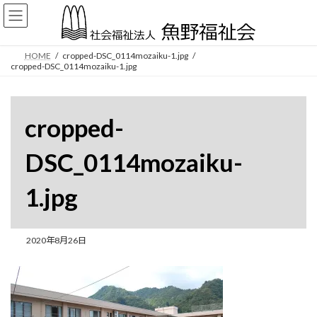
コ
ナ
ン
ビ
テ
ゲ
ン
ー
HOME
cropped-DSC_0114mozaiku-1.jpg
ツ
シ
cropped-DSC_0114mozaiku-1.jpg
へ
ョ
ス
ン
キ
に
cropped-
ッ
移
プ
動
DSC_0114mozaiku-
1.jpg
2020年8月26日