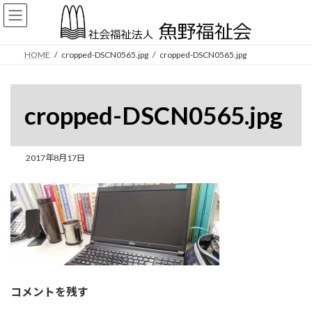
コ
ナ
ン
ビ
テ
ゲ
ン
ー
HOME
cropped-DSCN0565.jpg
cropped-DSCN0565.jpg
ツ
シ
へ
ョ
ス
ン
キ
に
cropped-DSCN0565.jpg
ッ
移
プ
動
2017年8月17日
コメントを残す