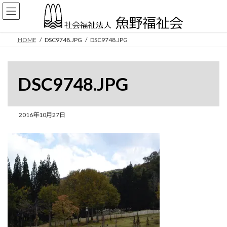
コ
ナ
ン
ビ
テ
ゲ
ン
ー
HOME
DSC9748.JPG
DSC9748.JPG
ツ
シ
へ
ョ
ス
ン
キ
に
DSC9748.JPG
ッ
移
プ
動
2016年10月27日