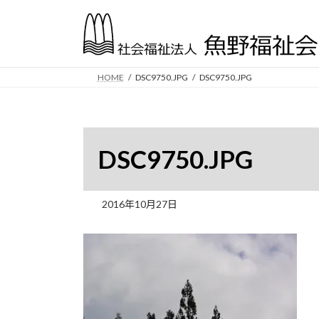
コ
ナ
ン
ビ
テ
ゲ
ン
ー
ツ
シ
HOME
DSC9750.JPG
DSC9750.JPG
へ
ョ
ス
ン
キ
に
ッ
移
DSC9750.JPG
プ
動
2016年10月27日