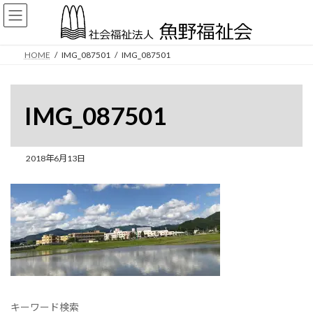
コ
ナ
ン
ビ
テ
ゲ
ン
ー
HOME
IMG_087501
IMG_087501
ツ
シ
へ
ョ
ス
ン
キ
に
IMG_087501
ッ
移
プ
動
2018年6月13日
キーワード検索