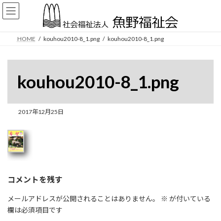
コ
ナ
ン
ビ
テ
ゲ
ン
ー
HOME
kouhou2010-8_1.png
kouhou2010-8_1.png
ツ
シ
へ
ョ
ス
ン
キ
に
kouhou2010-8_1.png
ッ
移
プ
動
2017年12月25日
コメントを残す
メールアドレスが公開されることはありません。
※
が付いている
欄は必須項目です