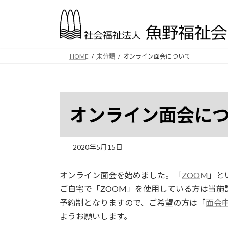
コ
ナ
ン
ビ
テ
ゲ
ン
ー
ツ
シ
HOME
未分類
オンライン面会について
へ
ョ
ス
ン
キ
に
ッ
移
オンライン面会に
プ
動
2020年5月15日
オンライン面会を始めました。「
ZOOM
」と
ご自宅で「ZOOM」を使用している方は当施
予約制となりますので、ご希望の方は「
面会
ようお願いします。