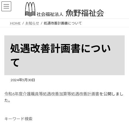
コ
ナ
ン
ビ
テ
ゲ
ン
ー
HOME
お知らせ
処遇改善計画書について
ツ
シ
へ
ョ
ス
ン
キ
に
処遇改善計画書につい
ッ
移
プ
動
て
2024年5月30日
令和6年度介護職員等処遇改善加算等処遇改善計画書
を公開しまし
た。
キーワード検索