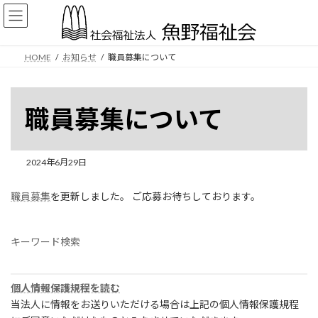
コ
ナ
ン
ビ
テ
ゲ
ン
ー
HOME
お知らせ
職員募集について
ツ
シ
へ
ョ
ス
ン
キ
に
職員募集について
ッ
移
プ
動
2024年6月29日
職員募集
を更新しました。 ご応募お待ちしております。
キーワード検索
個人情報保護規程を読む
当法人に情報をお送りいただける場合は上記の個人情報保護規程